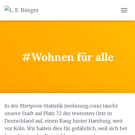
N
A
V
I
G
A
T
#Wohnen für alle
I
O
N
U
M
S
C
H
A
In der Mietpreis-Statistik (wohnung.com) taucht
L
T
unsere Stadt auf Platz 72 der teuersten Orte in
E
Deutschland auf, einen Rang hinter Hamburg, weit
N
vor Köln. Wir halten dies für gefährlich, weil sich bei