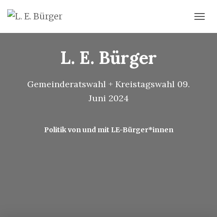
N
A
V
L. E. Bürger
I
G
A
T
Gemeinderatswahl + Kreistagswahl 09.
I
Juni 2024
O
N
U
M
Politik von und mit LE-Bürger*innen
S
C
H
A
L
T
E
N