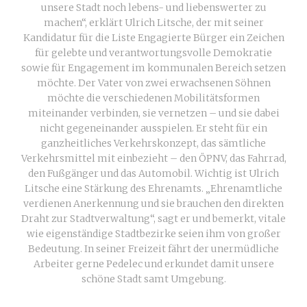
unsere Stadt noch lebens- und liebenswerter zu
machen“, erklärt Ulrich Litsche, der mit seiner
Kandidatur für die Liste Engagierte Bürger ein Zeichen
für gelebte und verantwortungsvolle Demokratie
sowie für Engagement im kommunalen Bereich setzen
möchte. Der Vater von zwei erwachsenen Söhnen
möchte die verschiedenen Mobilitätsformen
miteinander verbinden, sie vernetzen – und sie dabei
nicht gegeneinander ausspielen. Er steht für ein
ganzheitliches Verkehrskonzept, das sämtliche
Verkehrsmittel mit einbezieht – den ÖPNV, das Fahrrad,
den Fußgänger und das Automobil. Wichtig ist Ulrich
Litsche eine Stärkung des Ehrenamts. „Ehrenamtliche
verdienen Anerkennung und sie brauchen den direkten
Draht zur Stadtverwaltung“, sagt er und bemerkt, vitale
wie eigenständige Stadtbezirke seien ihm von großer
Bedeutung. In seiner Freizeit fährt der unermüdliche
Arbeiter gerne Pedelec und erkundet damit unsere
schöne Stadt samt Umgebung.