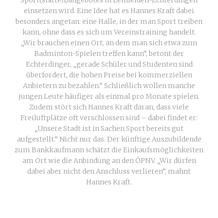
Sport(stätten)angebotes in Leinfelden-Echterdingen
einsetzen wird. Eine Idee hat es Hannes Kraft dabei
besonders angetan: eine Halle, in der man Sport treiben
kann, ohne dass es sich um Vereinstraining handelt.
„Wir brauchen einen Ort, an dem man sich etwa zum
Badminton-Spielen treffen kann“, betont der
Echterdinger, „gerade Schüler und Studenten sind
überfordert, die hohen Preise bei kommerziellen
Anbietern zu bezahlen.“ Schließlich wollen manche
jungen Leute häufiger als einmal pro Monate spielen.
Zudem stört sich Hannes Kraft daran, dass viele
Freiluftplätze oft verschlossen sind – dabei findet er:
„Unsere Stadt ist in Sachen Sport bereits gut
aufgestellt.“ Nicht nur das. Der künftige Auszubildende
zum Bankkaufmann schätzt die Einkaufsmöglichkeiten
am Ort wie die Anbindung an den ÖPNV. „Wir dürfen
dabei aber nicht den Anschluss verlieren“, mahnt
Hannes Kraft.